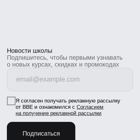
4.8/5 TutorTop
4.7/5 Сравни.Ру
4.7/5 KursHub
Коммерческие предложения
info@bangbangeducation.ru
Связь с техподдержкой
support@bangbangeducation.ru
Маркетинг
marketing@bangbangeducation.ru
СМИ
pr@bangbangeducation.ru
Документы
Лицензия
Как проходит обучение