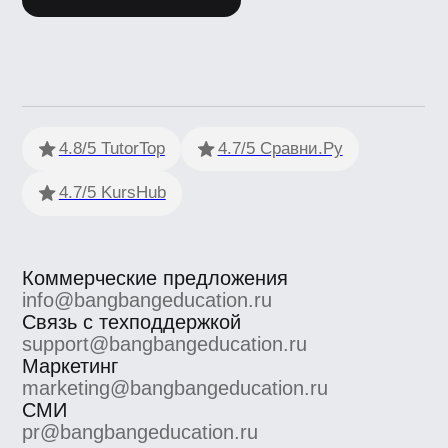
Политика обработки персональных данных
Сведения об образовательной
организации
Согласие на получение рекламно-
информационных материалов
Согласие Пользователя сайта на
обработку персональных данных
Условия использования
Информация об IT деятетельности
ООО «Сила знания» ИНН 9 701 158 240 ОГРН 1 207 700
158 401 115 184, 115184, г. Москва, вн.втер.г.
муниципальный округ Замоскворечье, ул. Малая
Ордынка, дом 37, строение 2
ООО «Сила знания» ведет образовательную