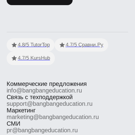
Политика обработки персональных данных
Сведения об образовательной
организации
Согласие на получение рекламно-
информационных материалов
Согласие Пользователя сайта на
обработку персональных данных
Условия использования
Информация об IT деятетельности
ООО «Сила знания» ИНН 9 701 158 240 ОГРН 1 207 700
158 401 115 184, 115184, г. Москва, вн.втер.г.
муниципальный округ Замоскворечье, ул. Малая
Ордынка, дом 37, строение 2
ООО «Сила знания» ведет образовательную