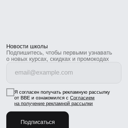
4.8/5 TutorTop
4.7/5 Сравни.Ру
4.7/5 KursHub
Коммерческие предложения
info@bangbangeducation.ru
Связь с техподдержкой
support@bangbangeducation.ru
Маркетинг
marketing@bangbangeducation.ru
СМИ
pr@bangbangeducation.ru
Документы
Лицензия
Как проходит обучение