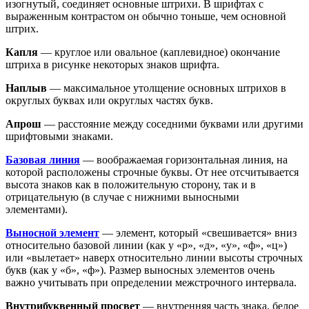
изогнутый, соединяет основные штрихи. В шрифтах с
выраженным контрастом он обычно тоньше, чем основной
штрих.
Капля
— круглое или овальное (каплевидное) окончание
штриха в рисунке некоторых знаков шрифта.
Наплыв
— максимальное утолщение основных штрихов в
округлых буквах или округлых частях букв.
Апрош
— расстояние между соседними буквами или другими
шрифтовыми знаками.
Базовая линия
— воображаемая горизонтальная линия, на
которой расположены строчные буквы. От нее отсчитывается
высота знаков как в положительную сторону, так и в
отрицательную (в случае с нижними выносными
элементами).
Выносной элемент
— элемент, который «свешивается» вниз
относительно базовой линии (как у «р», «д», «у», «ф», «ц»)
или «вылетает» наверх относительно линии высоты строчных
букв (как у «б», «ф»). Размер выносных элементов очень
важно учитывать при определении межстрочного интервала.
Внутрибуквенный просвет
— внутренняя часть знака, белое