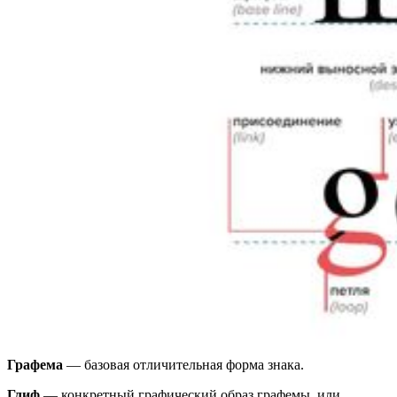
Графема
— базовая отличительная форма знака.
Глиф
— конкретный графический образ графемы, или