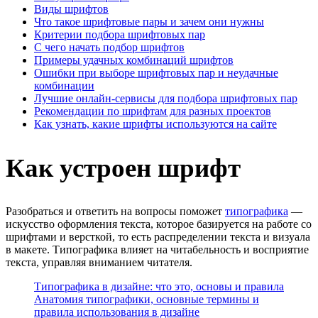
Виды шрифтов
Что такое шрифтовые пары и зачем они нужны
Критерии подбора шрифтовых пар
С чего начать подбор шрифтов
Примеры удачных комбинаций шрифтов
Ошибки при выборе шрифтовых пар и неудачные
комбинации
Лучшие онлайн-сервисы для подбора шрифтовых пар
Рекомендации по шрифтам для разных проектов
Как узнать, какие шрифты используются на сайте
Как устроен шрифт
Разобраться и ответить на вопросы поможет
типографика
—
искусство оформления текста, которое базируется на работе со
шрифтами и версткой, то есть распределении текста и визуала
в макете. Типографика влияет на читабельность и восприятие
текста, управляя вниманием читателя.
Типографика в дизайне: что это, основы и правила
Анатомия типографики, основные термины и
правила использования в дизайне