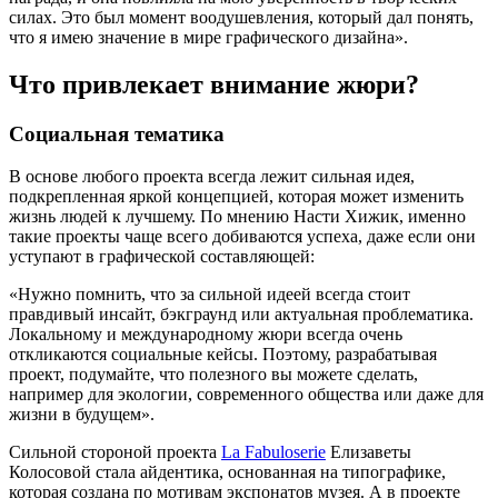
силах. Это был момент воодушевления, который дал понять,
что я имею значение в мире графического дизайна».
Что привлекает внимание жюри?
Социальная тематика
В основе любого проекта всегда лежит сильная идея,
подкрепленная яркой концепцией, которая может изменить
жизнь людей к лучшему. По мнению Насти Хижик, именно
такие проекты чаще всего добиваются успеха, даже если они
уступают в графической составляющей:
«Нужно помнить, что за сильной идеей всегда стоит
правдивый инсайт, бэкграунд или актуальная проблематика.
Локальному и международному жюри всегда очень
откликаются социальные кейсы. Поэтому, разрабатывая
проект, подумайте, что полезного вы можете сделать,
например для экологии, современного общества или даже для
жизни в будущем».
Сильной стороной проекта
La Fabuloserie
Елизаветы
Колосовой стала айдентика, основанная на типографике,
которая создана по мотивам экспонатов музея. А в проекте