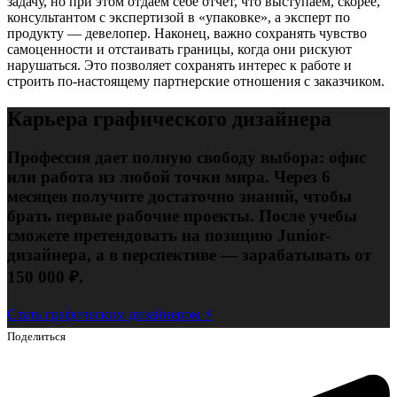
задачу, но при этом отдаем себе отчет, что выступаем, скорее,
консультантом с экспертизой в «упаковке», а эксперт по
продукту — девелопер. Наконец, важно сохранять чувство
самоценности и отстаивать границы, когда они рискуют
нарушаться. Это позволяет сохранять интерес к работе и
строить по-настоящему партнерские отношения с заказчиком.
Карьера графического дизайнера
Профессия дает полную свободу выбора: офис
или работа из любой точки мира. Через 6
месяцев получите достаточно знаний, чтобы
брать первые рабочие проекты. После учебы
сможете претендовать на позицию Junior-
дизайнера, а в перспективе — зарабатывать от
150 000 ₽.
Стать графическим дизайнером ⚡️
Поделиться