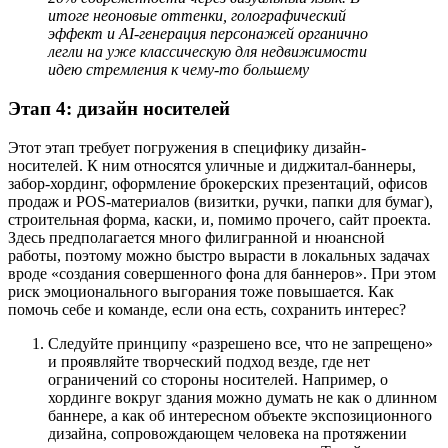
итоге неоновые оттенки, голографический
эффект и AI-генерация персонажей органично
легли на уже классическую для недвижимости
идею стремления к чему-то большему
Этап 4: дизайн носителей
Этот этап требует погружения в специфику дизайн-
носителей. К ним относятся уличные и диджитал-баннеры,
забор-хординг, оформление брокерских презентаций, офисов
продаж и POS-материалов (визитки, ручки, папки для бумаг),
строительная форма, каски, и, помимо прочего, сайт проекта.
Здесь предполагается много филигранной и нюансной
работы, поэтому можно быстро вырасти в локальных задачах
вроде «создания совершенного фона для баннеров». При этом
риск эмоционального выгорания тоже повышается. Как
помочь себе и команде, если она есть, сохранить интерес?
Следуйте принципу «разрешено все, что не запрещено»
и проявляйте творческий подход везде, где нет
ограничений со стороны носителей. Например, о
хординге вокруг здания можно думать не как о длинном
баннере, а как об интересном объекте экспозиционного
дизайна, сопровождающем человека на протяжении