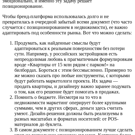
эмоционально, и именно эту задачу решает
позиционирование.
Чтобы бренд-платформа использовалась долго и не
превратилась в очередной забытый всеми документ (что часто
случается с позиционированием в недвижимости), ее важно
адаптировать под особенности рынка. Вот что можно сделать:
Продумать, как найденные смыслы будут
адаптироваться к реальным поверхностям без потери
сути. Например, у российских застройщиков есть
непреодолимая любовь к прагматичным формулировкам
вроде «Квартиры от 15 млн рядом с парком!» на
билбордах. Бороться с этим бессмысленно. Примерно то
же можно сказать про любые инструменты, с которыми
будут работать маркетологи проекта. Их задача —
продать квартиры, и дизайнеру важно заранее подумать
о том, как его решение будет помогать в продажах.
Помнить о бюджете. Несмотря на то что в
недвижимости маркетинг оперирует более крупными
суммами, чем в других сферах, деньги здесь считать
умеют. Дизайн-решения должны быть реализуемы в
разных масштабах и форматах носителей: от POS-
материалов до буклета.
В самом документе с позиционированием лучше сделать