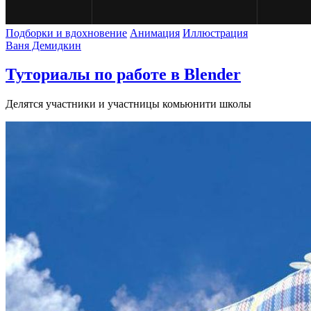
Подборки и вдохновение
Анимация
Иллюстрация
Ваня Демидкин
Туториалы по работе в Blender
Делятся участники и участницы комьюнити школы