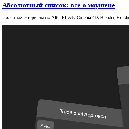
Абсолютный список: все о моушене
Полезные туториалы по After Effects, Cinema 4D, Blender, Houd