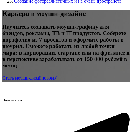
Создание фотореалистичных и не очень пространств
Карьера в моушн-дизайне
Научитесь создавать моушн-графику для
брендов, рекламы, ТВ и IT-продуктов. Соберете
портфолио из 7 проектов и оформите работы в
шоурил. Сможете работать из любой точки
мира: в корпорации, стартапе или на фрилансе и
в перспективе зарабатывать от 150 000 рублей в
месяц.
Стать моушн-дизайнером⚡️
Поделиться