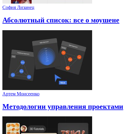
София Лизанец
Абсолютный список: все о моушене
Артем Моисеенко
Методологии управления проектами