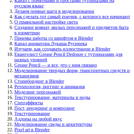
Канал с понятными и простыми туториалами на
русском языке
Делаем первые шаги в моделировании
Как сделать тот самый пончик, с которого все начинают
О правильной настройке света
Создание комнат, милых персонажей и предметов быта
в изометрии
Приемы работы со шрифтом в Blender
Канал аниматора Лукаша Русинека
Изучаем, как создавать иллюстрации в Blender
Евангелист Grease Pencil Dedouze с туториалами для
разных уровней
Grease Pencil — и все, что с ним связано
Моделирование твердых форм, транспортных средств и
механизмов
Сторибординг в Blender
Ретопология, риггинг и анимация
Моделинг персонажей
Текстурирование, материалы и ноды
Спецэффекты
Пост, рендеринг и композинг
Текстурирование
Аддоны на любой вкус
Моделирование среды и архитектуры
Pixel art в Blender