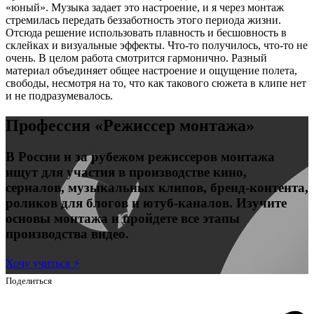
«юный». Музыка задает это настроение, и я через монтаж
стремилась передать беззаботность этого периода жизни.
Отсюда решение использовать плавность и бесшовность в
склейках и визуальные эффекты. Что-то получилось, что-то не
очень. В целом работа смотрится гармонично. Разный
материал объединяет общее настроение и ощущение полета,
свободы, несмотря на то, что как такового сюжета в клипе нет
и не подразумевалось.
Профессия «Режиссер монтажа»
В России и за рубежом режиссеров монтажа
ищут для участия в производстве кино,
сериалов, музыкальных клипов, бренд-контента,
роликов для блогов и ютуб-каналов. Изучите
основы монтажа и пройдете все этапы
производства видео.
Хочу учиться ⚡️
Поделиться