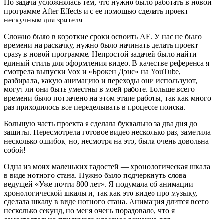
Но задача усложнялась тем, что нужно было работать в новой
программе After Effects и с ее помощью сделать проект
нескучным для зрителя.
Сложно было в короткие сроки освоить AE. У нас не было
времени на раскачку, нужно было начинать делать проект
сразу в новой программе. Непростой задачей было найти
единый стиль для оформления видео. В качестве референса я
смотрела выпуски Vox и «Брокен Дэнс» на YouTube,
разбирала, какую анимацию и переходы они используют,
могут ли они быть уместны в моей работе. Больше всего
времени было потрачено на этом этапе работы, так как много
раз приходилось все переделывать в процессе поиска.
Большую часть проекта я сделала буквально за два дня до
защиты. Пересмотрела готовое видео несколько раз, заметила
несколько ошибок, но, несмотря на это, была очень довольна
собой!
Одна из моих маленьких гадостей — хронологическая шкала
в виде нотного стана. Нужно было подчеркнуть слова
ведущей «Уже почти 800 лет». Я подумала об анимации
хронологической шкалы и, так как это видео про музыку,
сделала шкалу в виде нотного стана. Анимация длится всего
несколько секунд, но меня очень порадовало, что я