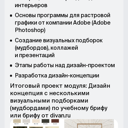
интерьеров
Основы программы для растровой
графики от компании Adobe (Adobe
Photoshop)
Практика от магазина
Практика от
дизайнерской мебели Lulu
дизайнерск
Создание визуальных подборок
Space
divan
(мудбордов), коллажей
LULU space — это бренд мебели
divan.ru — ме
с производством полного цикла
интерьерный бренд
и презентаций
в Московской области. Бренд
производством мебе
создает лаконичную
вырос из небольш
Этапы работы над дизайн-проектом
и функциональную мебель из МДФ,
магазина в груп
шпона и массива дуба
В составе divan.ru 
Разработка дизайн-концепции
по собственному дизайну.
цикла и более 1
Итоговый проект модуля: Дизайн
концепция с несколькими
визуальными подборками
(мудбордами) по учебному брифу
Соберите
или брифу от divan.ru
портфолио,