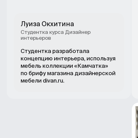
не дольше 3 дней.
Вебинары с наставниками
каждые 2−3 недели.
Защита проектов перед экспертами
из индустрии.
Наставники проходят обучение
от BBE.