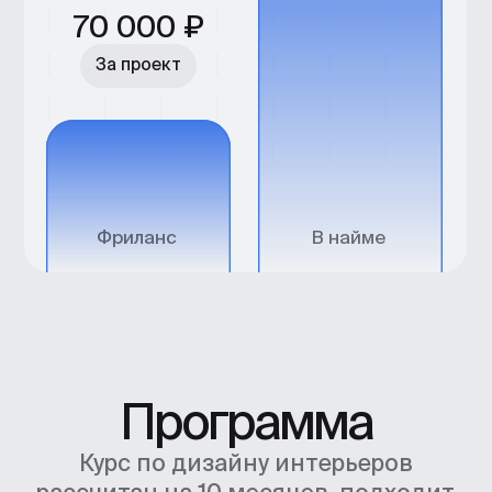
Я согласен получать рекламную
рассылку от BBE и ознакомился с
Согласием на получение рекламной
рассылки
Получить программу
Нажимая кнопку, я
соглашаюсь
на
обработку персональных данных
,
и c
публичной офертой
В подарок к профессии
3 курса:
Эффективный поиск
работы
Световой дизайн
Продвижение личного
бренда