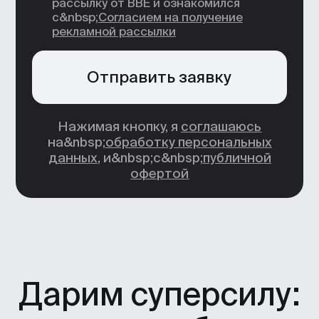
Искусственный
интеллект —
новая норма
в дизайне
Это уже не тренд, а обязательный
навык для тех, кто хочет быть
эффективным.
Создавайте