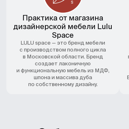
Преподаватели
Мария Катарьян
Александр Острог