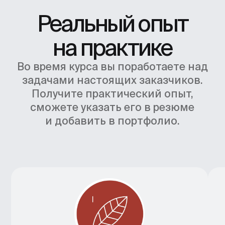
Если вы являетесь юридическим лицом
Я согласен получать рекламную
рассылку от BBE и ознакомился
с&nbsp;
Согласием на получение
рекламной рассылки
Отправить заявку
Оплатить курс
Нажимая кнопку, я
соглашаюсь
на
обработку персональных данных
,
и c
публичной офертой