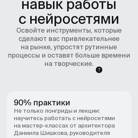
красивые и удобные
пространства,
которые нужны
всем
Дизайн-проект заказывает каждый
второй покупатель квартиры
в новостройке и каждый
четвертый — на вторичном рынке
жилья.
Чем вы будете
заниматься:
Работать с заказчиком:
формулировать бриф
и предлагать дизайн-
концепцию для решения задач
клиента