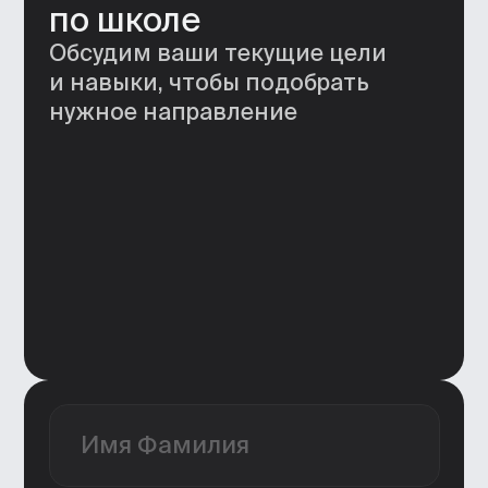
рассылку от BBE и ознакомился
с&nbsp;
Согласием на получение
рекламной рассылки
Отправить заявку
Нажимая кнопку, я
соглашаюсь
на&nbsp;
обработку персональных
данных
, и&nbsp;c&nbsp;
публичной
офертой
Дарим суперсилу:
навык работы
с нейросетями
Освойте инструменты, которые
сделают вас привлекательнее
на рынке, упростят рутинные