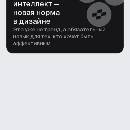
и в дизайн-студиях
и архитектурных бюро
По данным Авито Работа, Профи, hh
150 000 ₽
В месяц
70 000 ₽
За проект