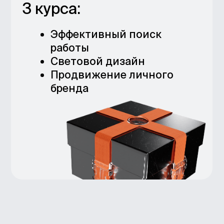
по школе
Узнайте, в каких крупных
компаниях вы сможете
пройти практику
И как попасть
на оплачиваемую стажировку