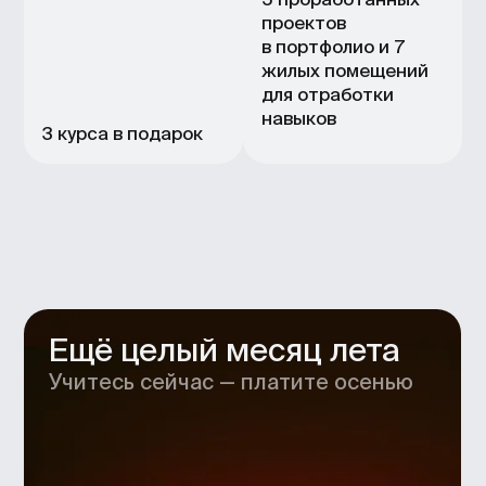
До окончания акции
19:33:47
Запишитесь
на бесплатную
консультацию с гидом
по школе
Обсудим ваши текущие цели
и навыки, чтобы подобрать
нужное направление