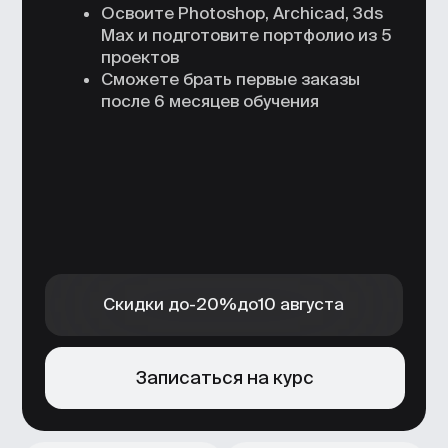
Скидки до
-20%
до
10 августа
Записаться на курс
Обучение дизайну
Преподаватели —
интерьеров с нуля
ведущие дизайнеры
в удобном формате
интерьерных
студий
Практика
Подготовка
на реальных
портфолио
задачах и кейсах
и помощь
индустрии