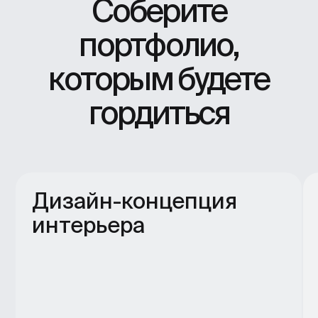
Архитектор, дизайнер интерьеров.
Журналист, архитекту
Основательница бюро Maria
преподаватель. Осно
Kataryan Architecture (MKA).
образовательного пр
Работала в архитектурном бюро
Facultative.
SVESMI.
Не оставим один
на один с учебой
Если вы не нашли ответ на свой
вопрос — оставьте заявку, и гид
по школе вам поможет.
Проверка домашних заданий