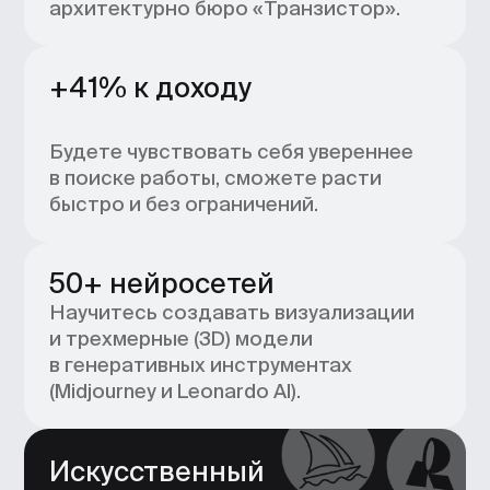
Готовить чертежи
и планировочные решения
с точностью до миллиметра
Создавать дизайн-проекты
интерьеров — от разработки
концепций и планировочных
решений до фотореалистичных
визуализаций
Подбирать мебель и декор с
учетом бюджета заказчика
Какие возможности вы
откроете:
Сможете брать первые заказы
через 6 месяцев обучения
Научитесь разрабатывать
дизайн интерьера жилых
помещений — квартир
и загородных домов
Получите возможность
работать как на проектах, так