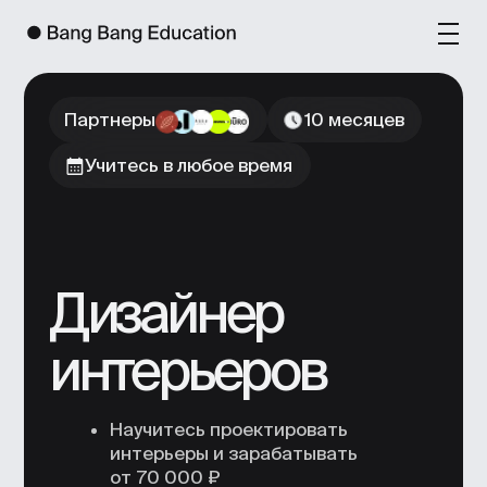
Партнеры
10 месяцев
Учитесь в любое время
Дизайнер
интерьеров
Научитесь проектировать
интерьеры и зарабатывать
от 70 000 ₽
Освоите Photoshop, Archicad, 3ds
Max и подготовите портфолио из 5
проектов
Сможете брать первые заказы
после 6 месяцев обучения