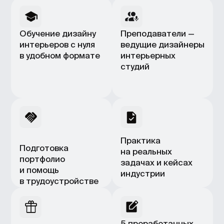
в трудоустройстве
5 проработанных
проектов
в портфолио и 7
жилых помещений
для отработки
навыков
3 курса в подарок
Ещё целый месяц лета
Учитесь сейчас — платите осенью