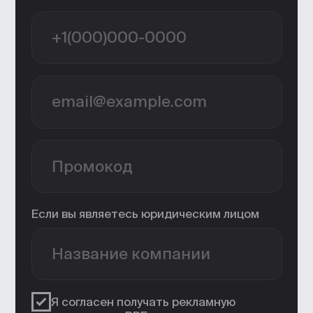
процессы и оставят больше времени
на творческие.
90% практики
Не только лонгриды и лекции:
научитесь работать с нейросетями
на мастер-классах от архитектора
Даниила Шишкова, руководителя
архитектурно бюро «Транзистор».
+41% к доходу
Будете чувствовать себя увереннее
в поиске работы, сможете расти
быстро и без ограничений.
50+ нейросетей
Научитесь создавать визуализации
и трехмерные (3D) модели
в генеративных инструментах
(Midjourney и Leonardo AI).