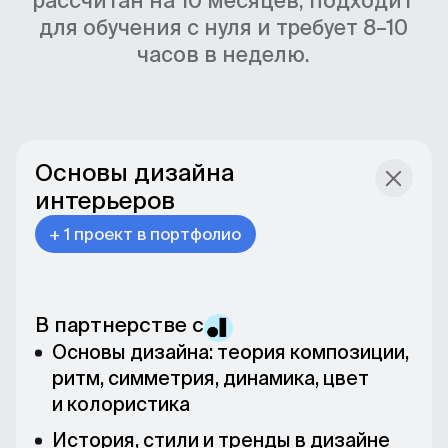
Основы дизайна
интерьеров
Реальный опыт
+ 1 проект в портфолио
на практике
Во время курса вы поработаете над
задачами настоящих заказчиков.
В партнерстве с
Получите практический опыт,
сможете указать его в резюме
Основы дизайна: теория композиции,
и добавить в портфолио.
ритм, симметрия, динамика, цвет
и колористика
История, стили и тренды в дизайне