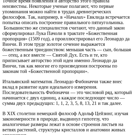
Точное время появления и авторство этого правила
неизвестны. Некоторые ученые полагают, что первые
упоминания можно найти в трудах древнегреческих
философов. Так, например, в «Началах» Евклида встречается
попытка описать построение правильного пятиугольника.
Большинство же специалистов считают, что данный закон
сформулировал Лука Пачоли в трактате «Божественная
пропорция» (1509 год), а проиллюстрировал его Леонардо да
Винчи. В этом труде золотое сечение выражается
божественным триединством: меньшая часть — сын, большая
— отец, а все вместе — Святой Дух. Есть и те, кто
приписывает авторство этой идеи именно Леонардо да
Винчи, так как многие его произведения построены по
законам той «Божественной пропорции».
Итальянский математик Леонардо Фибоначчи также внес
вклад в развитие идеи идеального измерения.
Последовательность Фибоначчи — это числовой ряд, который
начинается с двух единиц, а каждое последующее число —
сумма двух предыдущих: 1, 1, 2, 3, 5, 8, 13, 21 и так далее.
В XIX столетии немецкий философ Адольф Цейзинг, изучая
закономерности в природе, выдвинул гипотезу, что
аналогичные размеры лежат в основе строения листьев на
ветвях растений, структуры кристаллов и анатомии живых