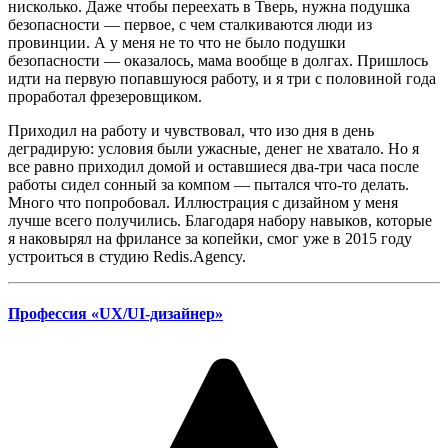
нисколько. Даже чтобы переехать в Тверь, нужна подушка
безопасности — первое, с чем сталкиваются люди из
провинции. А у меня не то что не было подушки
безопасности — оказалось, мама вообще в долгах. Пришлось
идти на первую попавшуюся работу, и я три с половиной года
проработал фрезеровщиком.
Приходил на работу и чувствовал, что изо дня в день
деградирую: условия были ужасные, денег не хватало. Но я
все равно приходил домой и оставшиеся два-три часа после
работы сидел сонный за компом — пытался что-то делать.
Много что попробовал. Иллюстрация с дизайном у меня
лучше всего получились. Благодаря набору навыков, которые
я наковырял на фрилансе за копейки, смог уже в 2015 году
устроиться в студию Redis.Agency.
Профессия
«
UX/UI-дизайнер
»