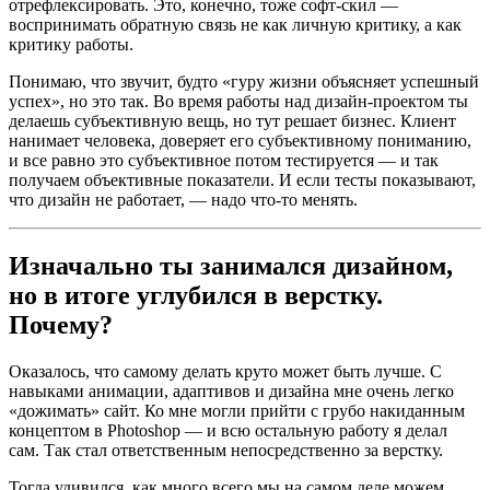
отрефлексировать. Это, конечно, тоже софт-скил —
воспринимать обратную связь не как личную критику, а как
критику работы.
Понимаю, что звучит, будто «гуру жизни объясняет успешный
успех», но это так. Во время работы над дизайн-проектом ты
делаешь субъективную вещь, но тут решает бизнес. Клиент
нанимает человека, доверяет его субъективному пониманию,
и все равно это субъективное потом тестируется — и так
получаем объективные показатели. И если тесты показывают,
что дизайн не работает, — надо что-то менять.
Изначально ты занимался дизайном,
но в итоге углубился в верстку.
Почему?
Оказалось, что самому делать круто может быть лучше. С
навыками анимации, адаптивов и дизайна мне очень легко
«дожимать» сайт. Ко мне могли прийти с грубо накиданным
концептом в Photoshop — и всю остальную работу я делал
сам. Так стал ответственным непосредственно за верстку.
Тогда удивился, как много всего мы на самом деле можем