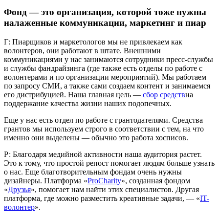
Фонд — это организация, которой тоже нужны
налаженные коммуникации, маркетинг и пиар
Г: Пиарщиков и маркетологов мы не привлекаем как
волонтеров, они работают в штате. Внешними
коммуникациями у нас занимаются сотрудники пресс-службы
и службы фандрайзинга (где также есть отделы по работе с
волонтерами и по организации мероприятий). Мы работаем
по запросу СМИ, а также сами создаем контент и занимаемся
его дистрибуцией. Наша главная цель —
сбор средств
на
поддержание качества жизни наших подопечных.
Еще у нас есть отдел по работе с грантодателями. Средства
грантов мы используем строго в соответствии с тем, на что
именно они выделены — обычно это работа хосписов.
Р: Благодаря медийной активности наша аудитория растет.
Это к тому, что простой репост помогает людям больше узнать
о нас. Еще благотворительным фондам очень нужны
дизайнеры. Платформа «
ProCharity
», созданная фондом
«
Друзья
», помогает нам найти этих специалистов. Другая
платформа, где можно разместить креативные задачи, — «
IT-
волонтер
».