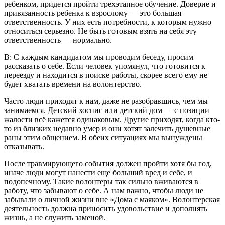
ребенком, придется пройти трехэтапное обучение. Доверие и
привязанность ребенка к взрослому — это большая
ответственность. У них есть потребности, к которым нужно
относиться серьезно. Не быть готовым взять на себя эту
ответственность — нормально.
В: С каждым кандидатом мы проводим беседу, просим
рассказать о себе. Если человек упомянул, что готовится к
переезду и находится в поиске работы, скорее всего ему не
будет хватать времени на волонтерство.
Часто люди приходят к нам, даже не разобравшись, чем мы
занимаемся. Детский хоспис или детский дом — с позиции
жалости всё кажется одинаковым. Другие приходят, когда кто-
то из близких недавно умер и они хотят залечить душевные
раны этим общением. В обеих ситуациях мы вынуждены
отказывать.
После травмирующего события должен пройти хотя бы год,
иначе люди могут нанести еще больший вред и себе, и
подопечному. Такие волонтеры так сильно вживаются в
работу, что забывают о себе. А нам важно, чтобы люди не
забывали о личной жизни вне «Дома с маяком». Волонтерская
деятельность должна приносить удовольствие и дополнять
жизнь, а не служить заменой.