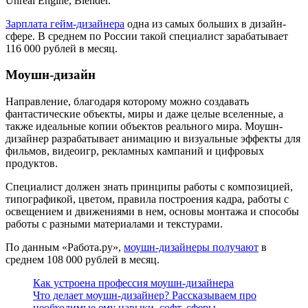
Unreal Engine, Blender.
Зарплата гейм-дизайнера
одна из самых больших в дизайн-
сфере. В среднем по России такой специалист зарабатывает
116 000 рублей в месяц.
Моушн-дизайн
Направление, благодаря которому можно создавать
фантастические объекты, миры и даже целые вселенные, а
также идеальные копии объектов реального мира. Моушн-
дизайнер разрабатывает анимацию и визуальные эффекты для
фильмов, видеоигр, рекламных кампаний и цифровых
продуктов.
Специалист должен знать принципы работы с композицией,
типографикой, цветом, правила построения кадра, работы с
освещением и движениями в нем, основы монтажа и способы
работы с разными материалами и текстурами.
По данным «Работа.ру»,
моушн-дизайнеры получают
в
среднем 108 000 рублей в месяц.
Как устроена профессия моушн-дизайнера
Что делает моушн-дизайнер? Рассказываем про
необходимые ему навыки, софт, сферы