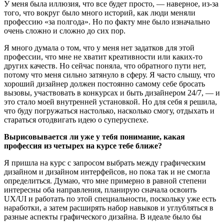
У меня была иллюзия, что все будет просто, — наверное, из-за
того, что вокруг было много историй, как люди меняли
профессию «за полгода». Но по факту мне было изначально
очень сложно и сложно до сих пор.
Я много думала о том, что у меня нет задатков для этой
профессии, что мне не хватит креативности или каких-то
других качеств. Но сейчас поняла, что обратного пути нет,
потому что меня сильно затянуло в сферу. Я часто слышу, что
хороший дизайнер должен постоянно самому себе бросать
вызовы, участвовать в конкурсах и быть дизайнером 24/7, — и
это стало моей внутренней установкой. Но для себя я решила,
что буду погружаться настолько, насколько смогу, отдыхать и
стараться отодвигать идею о суперуспехе.
Вырисовывается ли уже у тебя понимание, какая
профессия из четырех на курсе тебе ближе?
Я пришла на курс с запросом выбрать между графическим
дизайном и дизайном интерфейсов, но пока так и не смогла
определиться. Думаю, что мне примерно в равной степени
интересны оба направления, планирую сначала освоить
UX/UI и работать по этой специальности, поскольку уже есть
наработки, а затем расширять набор навыков и углубляться в
разные аспекты графического дизайна. В идеале было бы