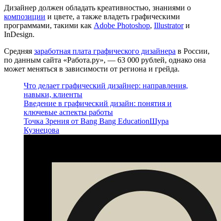
Дизайнер должен обладать креативностью, знаниями о
композиции
и цвете, а также владеть графическими
программами, такими как
Adobe Photoshop
,
Illustrator
и
InDesign.
Средняя
заработная плата графического дизайнера
в России,
по данным сайта «Работа.ру», — 63 000 рублей, однако она
может меняться в зависимости от региона и грейда.
Что делает графический дизайнер: направления,
навыки, клиенты
Введение в графический дизайн: понятия и
ключевые аспекты работы
Точка Зрения от Bang Bang Education
Шура
Кузнецова