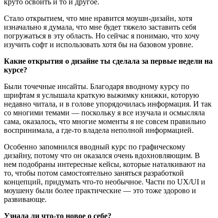
круто освоить и то и другое.
Стало открытием, что мне нравится моушн-дизайн, хотя
изначально я думала, что мне будет тяжело заставить себя
погружаться в эту область. Но сейчас я понимаю, что хочу
изучить софт и использовать хотя бы на базовом уровне.
Какие открытия о дизайне ты сделала за первые недели на
курсе?
Были точечные инсайты. Благодаря вводному курсу по
шрифтам я услышала краткую выжимку книжки, которую
недавно читала, и в голове упорядочилась информация. И так
со многими темами — поскольку я все изучала и осмысляла
сама, оказалось, что многие моменты я не совсем правильно
воспринимала, а где-то владела неполной информацией.
Особенно запомнился вводный курс по графическому
дизайну, потому что он оказался очень вдохновляющим. В
нем подобраны интересные кейсы, которые наталкивают на
то, чтобы потом самостоятельно заняться разработкой
концепций, придумать что-то необычное. Части по UX/UI и
моушену были более практические — это тоже здорово и
развивающе.
Узнала ли что-то новое о себе?