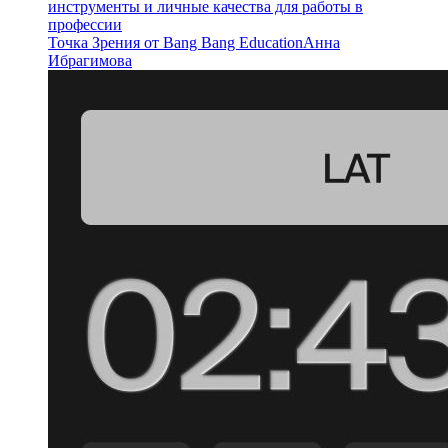
инструменты и личные качества для работы в
профессии
Точка Зрения от Bang Bang Education
Анна
Ибрагимова